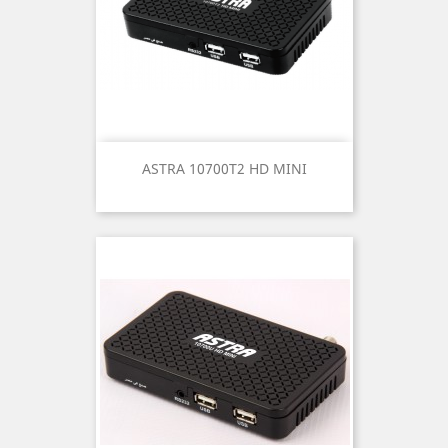
ASTRA 10700T2 HD MINI