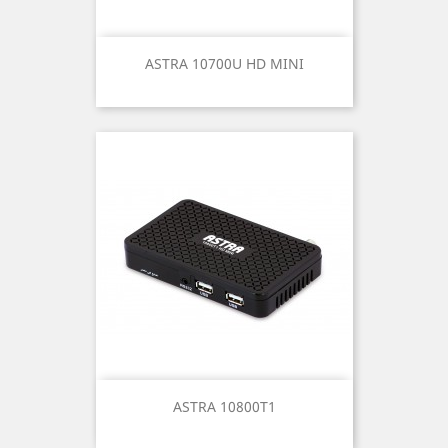
ASTRA 10700U HD MINI
ASTRA 10800T1