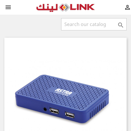


